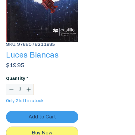
SKU: 9786076211885
Luces Blancas
Price
$19.95
Quantity
*
Only 2 left in stock
Add to Cart
Buy Now