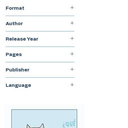
Format
Chapterbook
Author
Verónica Murguía
Release Year
2022
Pages
162
Publisher
Castillo
Language
Spanish