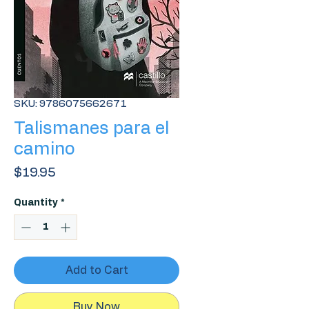
SKU: 9786075662671
Talismanes para el
camino
Price
$19.95
Quantity
*
Add to Cart
Buy Now