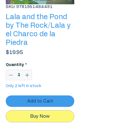
SKU: 9781951484491
Lala and the Pond
by The Rock/Lala y
el Charco de la
Piedra
Price
$19.95
Quantity
*
Only 2 left in stock
Add to Cart
Buy Now