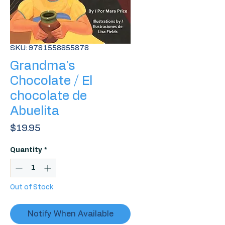
SKU: 9781558855878
Grandma’s
Chocolate / El
chocolate de
Abuelita
Price
$19.95
Quantity
*
Out of Stock
Notify When Available