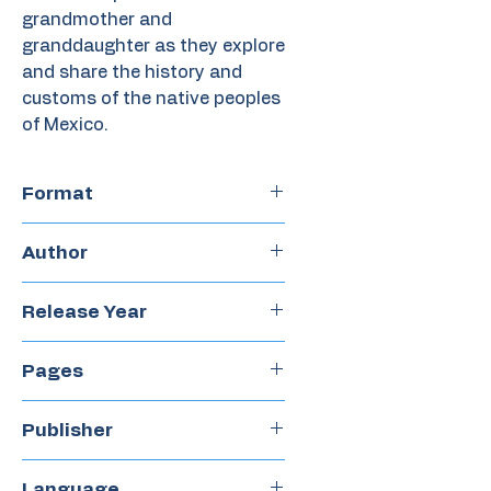
grandmother and
granddaughter as they explore
and share the history and
customs of the native peoples
of Mexico.
Format
Hardcover
Author
Price
Release Year
2015
Pages
32
Publisher
Arte Publico Press
Language