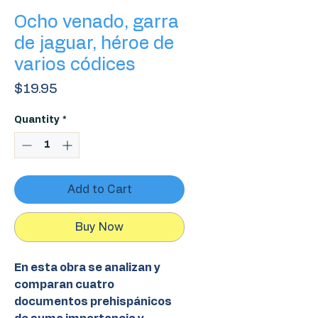
Ocho venado, garra
de jaguar, héroe de
varios códices
Price
$19.95
Quantity
*
Add to Cart
Buy Now
En esta obra se analizan y
comparan cuatro
documentos prehispánicos