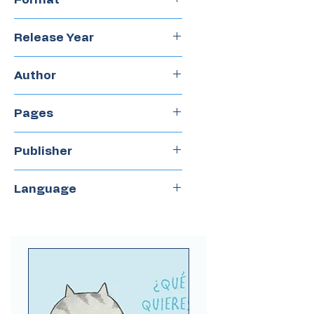
Paperback
Release Year
2023
Author
Gustavo Roldán
Pages
32
Publisher
Del Naranjo
Language
Spanish