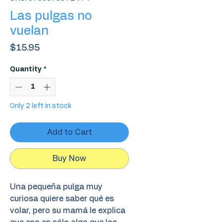
Las pulgas no
vuelan
Price
$15.95
Quantity
*
Only 2 left in stock
Add to Cart
Buy Now
Una pequeña pulga muy
curiosa quiere saber qué es
volar, pero su mamá le explica