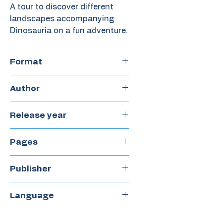
A tour to discover different
landscapes accompanying
Dinosauria on a fun adventure.
Format
Hardcover
Author
Laura Wittner
Release year
2022
Pages
28
Publisher
Ojoreja
Language
Spanish