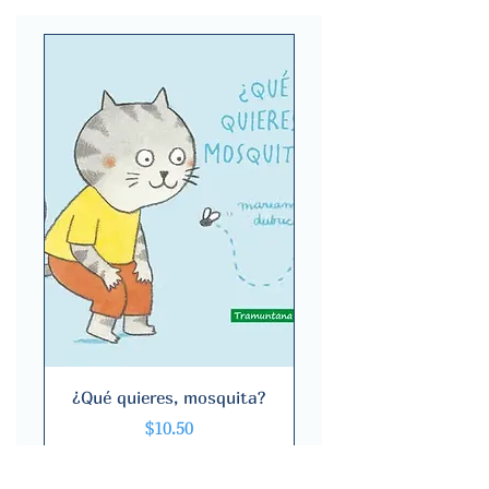
¿Qué quieres, mosquita?
Price
$10.50