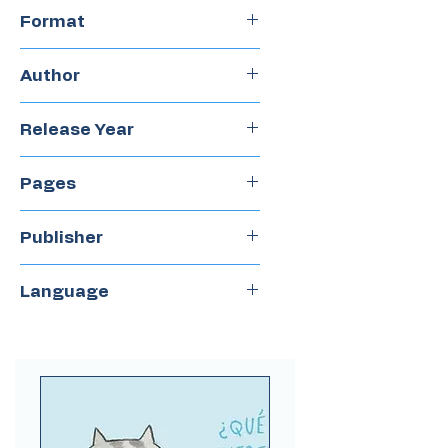
Format
Hardcover
Author
Márgara Averbach
Release Year
2014
Pages
40
Publisher
Del Naranjo
Language
Spanish