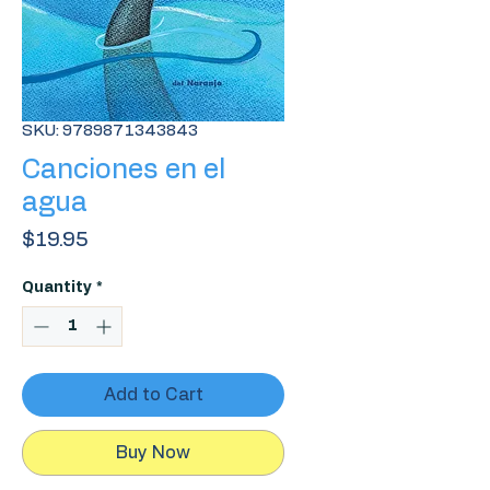
SKU: 9789871343843
Canciones en el
agua
Price
$19.95
Quantity
*
Add to Cart
Buy Now