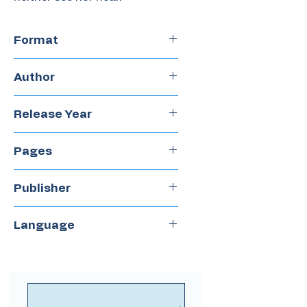
Format
Hardcover
Author
Ana Juan
Release Year
2019
Pages
48
Publisher
Zorro Rojo
Language
Spanish