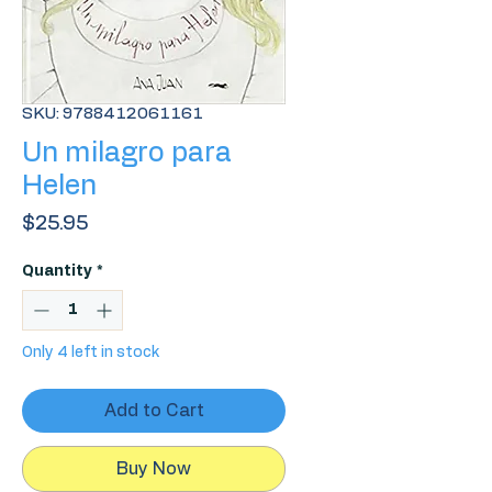
SKU: 9788412061161
Un milagro para
Helen
Price
$25.95
Quantity
*
Only 4 left in stock
Add to Cart
Buy Now