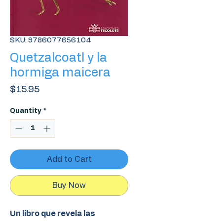
SKU: 9786077656104
Quetzalcoatl y la
hormiga maicera
Price
$15.95
Quantity
*
Add to Cart
Buy Now
Un libro que revela las