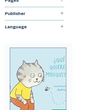
Pages
32
Publisher
Tecolote
Language
Spanish