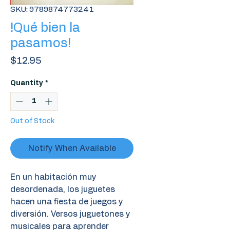
SKU: 9789874773241
!Qué bien la
pasamos!
Price
$12.95
Quantity
*
Out of Stock
Notify When Available
En un habitación muy
desordenada, los juguetes
hacen una fiesta de juegos y
diversión. Versos juguetones y
musicales para aprender