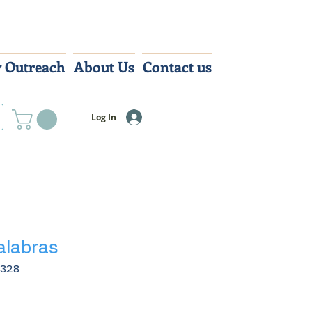
 Outreach
About Us
Contact us
Log In
alabras
3328