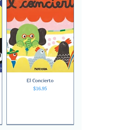
El Concierto
Quick View
Price
$16.95