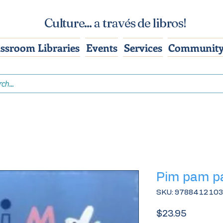
Culture... a través de libros!
assroom Libraries
Events
Services
Community
Pim pam p
SKU: 978841210
Price
$23.95