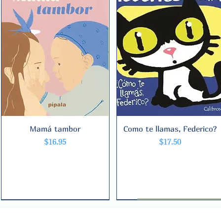
Mamá tambor
Quick View
Como te llamas, Federico?
Quick View
Price
Price
$16.95
$17.50