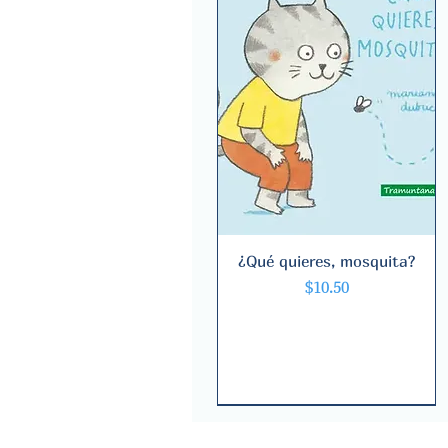
¿Qué quieres, mosquita?
Quick View
Price
$10.50