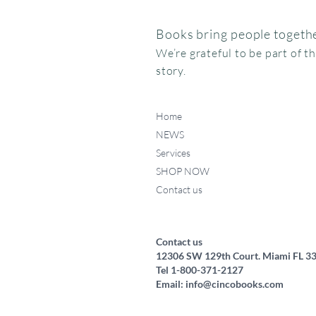
Books bring people togethe
We’re grateful to be part of t
story.
Home
NEWS
Services
SHOP NOW
Contact us
Federico, como haces ese
Miffy va al museo
Me chupo el dedo
Quick View
Quick View
Quick View
ruidito?
Price
Price
$15.95
$24.95
Price
$17.50
Contact us
12306 SW 129th Court. Miami FL 3
Tel 1-800-371-2127
Email:
info@cincobooks.com