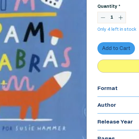
Quantity
*
Only 4 left in stock
Add to Cart
Format
Hardcover
Author
Susie Hammer
Release Year
2019
Pages