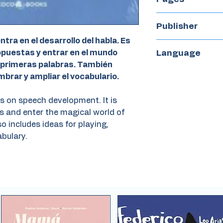
30
Publisher
ntra en el desarrollo del habla. Es
CocoBooks
opuestas y entrar en el mundo
Language
s primeras palabras. También
Spanish
mbrar y ampliar el vocabulario.
s on speech development. It is
s and enter the magical world of
so includes ideas for playing,
bulary.