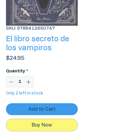
SKU: 9788412650747
El libro secreto de
los vampiros
Price
$24.95
Quantity
*
Only 2 left in stock
Add to Cart
Buy Now