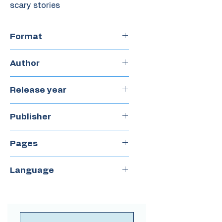
scary stories
Format
Hardcover
Author
Sol Ruiz
Release year
2023
Publisher
Libre Albedrío
Pages
84
Language
Spanish