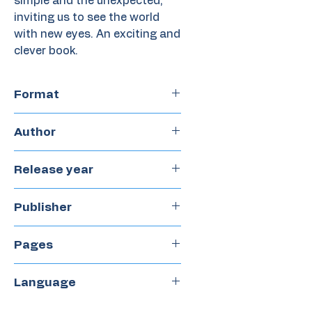
simple and the unexpected,
inviting us to see the world
with new eyes. An exciting and
clever book.
Format
Hardcover
Author
Patricia Strauch
Release year
2024
Publisher
Periplo
Pages
32
Language
Spanish