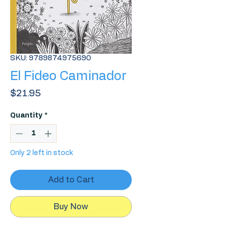
SKU: 9789874975690
El Fideo Caminador
Price
$21.95
Quantity
*
Only 2 left in stock
Add to Cart
Buy Now