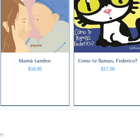
Mamá tambor
Quick View
Como te llamas, Federico?
Quick View
Price
Price
$16.95
$17.50
r.