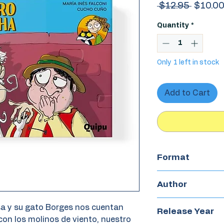
Regular
 $12.95 
$10.0
Price
Quantity
*
Only 1 left in stock
Add to Cart
Format
Chapterbook
Author
María Inés Falcon
sa y su gato Borges nos cuentan
Release Year
con los molinos de viento, nuestro