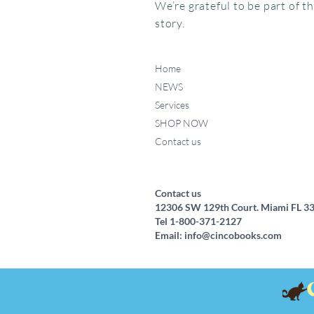
We’re grateful to be part of t
story.
Home
NEWS
Services
SHOP NOW
Contact us
Federico, como haces ese
Miffy va al museo
Me chupo el dedo
Quick View
Quick View
Quick View
ruidito?
Price
Price
$15.95
$24.95
Price
$17.50
Contact us
12306 SW 129th Court. Miami FL 3
Tel 1-800-371-2127
Email:
info@cincobooks.com