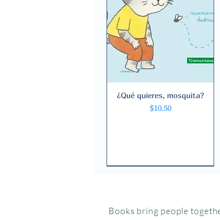
¿Qué quieres, mosquita?
Quick View
Price
$10.50
Books bring people togethe