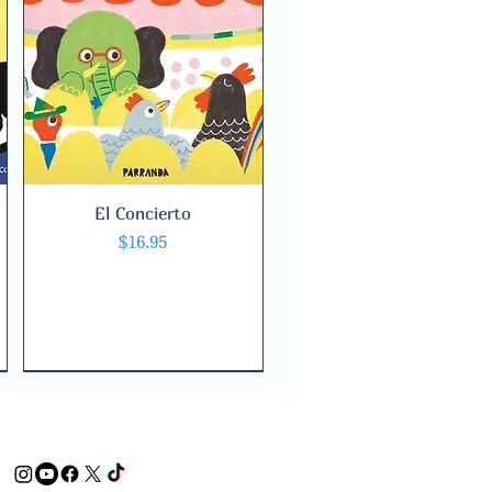
El Concierto
Quick View
Price
$16.95