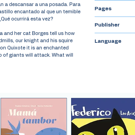
2019
gan a descansar a una posada. Para
Pages
astillo encantado al que un temible
¿Qué ocurrirá esta vez?
64
Publisher
sa and her cat Borges tell us how
Quipu
dmills, our knight and his squire
Language
Don Quixote it is an enchanted
Spanish
of giants will attack. What will