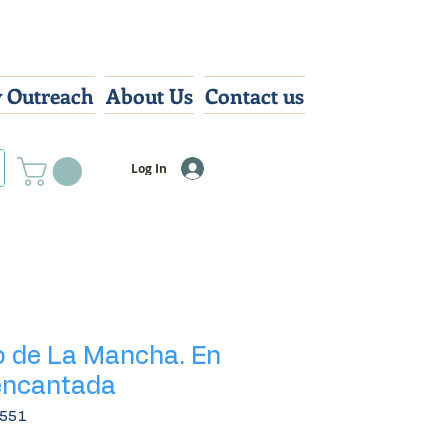
 Outreach
About Us
Contact us
Log In
ro de La Mancha. En
encantada
2551