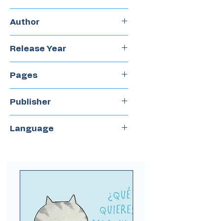
Hardcover
Author
Mariángeles Reymondes
Release Year
2019
Pages
36
Publisher
Quipu
Language
Spanish