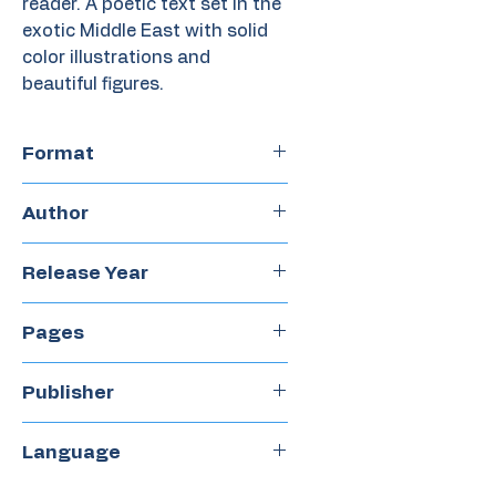
reader. A poetic text set in the
exotic Middle East with solid
color illustrations and
beautiful figures.
Format
Hardcover
Author
Jorge Luján
Release Year
2022
Pages
40
Publisher
Claraboya
Language
Spanish