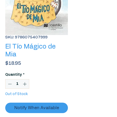
SKU: 9786075407999
El Tío Mágico de
Mia
Price
$18.95
Quantity
*
Out of Stock
Notify When Available