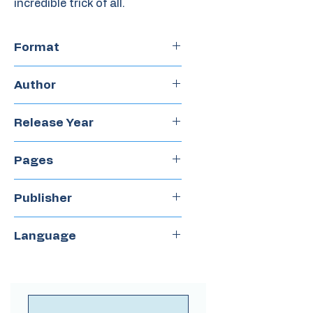
incredible trick of all.
Format
Chapterbook
Author
Lindsay MacLeod
Release Year
2021
Pages
65
Publisher
Castillo
Language
Spanish