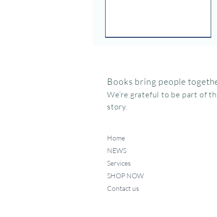
Books bring people togethe
We’re grateful to be part of t
story.
Home
NEWS
Services
SHOP NOW
Contact us
Federico, como haces ese
Miffy va al museo
Me chupo el dedo
Quick View
Quick View
Quick View
ruidito?
Price
Price
$15.95
$24.95
Price
$17.50