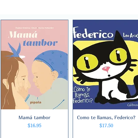
Mamá tambor
Quick View
Como te llamas, Federico?
Quick View
Price
Price
$16.95
$17.50