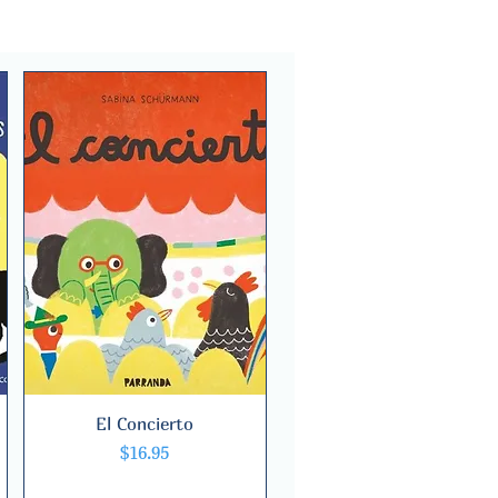
El Concierto
Quick View
Price
$16.95