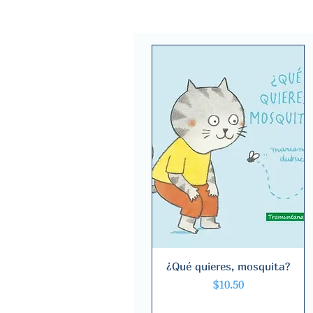
¿Qué quieres, mosquita?
Quick View
Price
$10.50