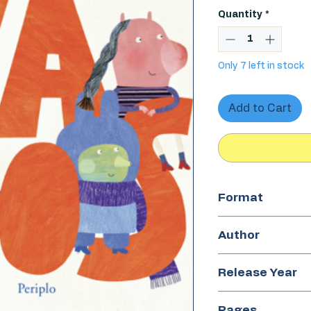
Quantity
*
Only 7 left in stock
Add to Cart
Format
Boardbook
Author
Claudia Legnazzi
Release Year
2021
Pages