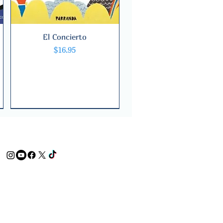
El Concierto
Quick View
Price
$16.95