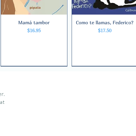
Mamá tambor
Quick View
Como te llamas, Federico?
Quick View
Price
Price
$16.95
$17.50
r.
hat