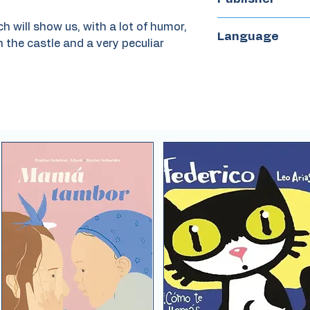
NubeOcho
ich will show us, with a lot of humor,
Language
n the castle and a very peculiar
Spanish