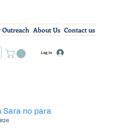
 Outreach
About Us
Contact us
Log In
a Sara no para
3826