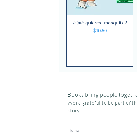
¿Qué quieres, mosquita?
Quick View
Price
$10.50
Books bring people togethe
We’re grateful to be part of t
story.
Home