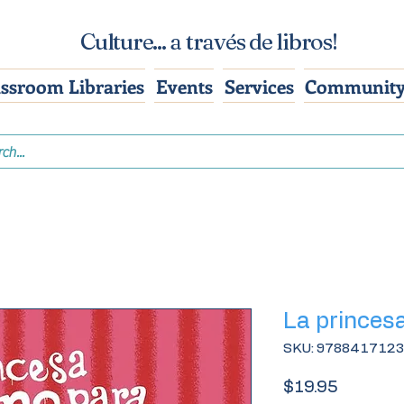
Culture... a través de libros!
assroom Libraries
Events
Services
Community
La princes
SKU: 978841712
Price
$19.95