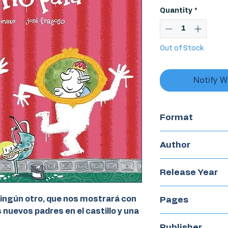
Quantity
*
Out of Stock
Notify W
Format
Hardcover
Author
Margarita del M
Release Year
2019
ingún otro, que nos mostrará con
Pages
 nuevos padres en el castillo y una
40
Publisher