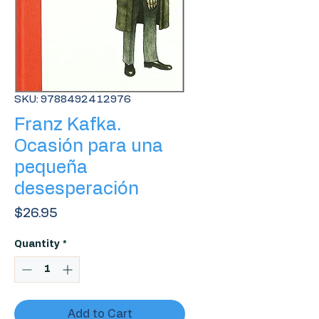
SKU: 9788492412976
Franz Kafka.
Ocasión para una
pequeña
desesperación
Price
$26.95
Quantity
*
Add to Cart