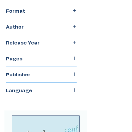
Format
Hardcover
Author
Franz Kafka
Release Year
2011
Pages
120
Publisher
Zorro Rojo
Language
Spanish