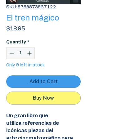
SKU: 9789873967122
El tren mágico
Price
$18.95
Quantity
*
Only 9 left in stock
Add to Cart
Buy Now
Un gran libro que
utiliza referencias de
icónicas piezas del
arte cinematográfico para