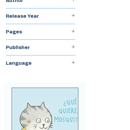
Author
Javier Peña
Release Year
2016
Pages
28
Publisher
Calibroscopio
Language
Spanish