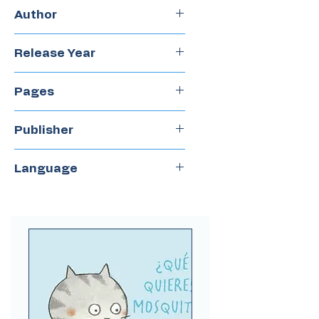
Hardcover
Author
Silvio Rodriguez
Release Year
2017
Pages
14
Publisher
LuaBooks
Language
Spanish