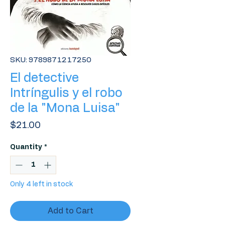
SKU: 9789871217250
El detective
Intríngulis y el robo
de la "Mona Luisa"
Price
$21.00
Quantity
*
Only 4 left in stock
Add to Cart