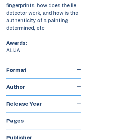
fingerprints, how does the lie
detector work, and how is the
authenticity of a painting
determined, etc.
Awards:
ALIJA
Format
Paperback
Author
Amaica Depino
Release Year
2014
Pages
48
Publisher