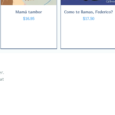
Mamá tambor
Quick View
Como te llamas, Federico?
Quick View
Price
Price
$16.95
$17.50
r.
hat