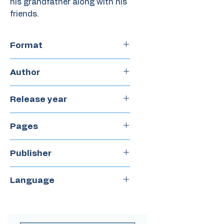
his grandfather along with his
friends.
Format
Chapterbook
Author
Nacho Golfe
Release year
2023
Pages
132
Publisher
Sargantana
Language
Spanish