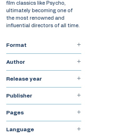
film classics like Psycho,
ultimately becoming one of
the most renowned and
influential directors of all time.
Format
Hardcover
Author
Nuria Díaz
Release year
2023
Publisher
Libre Albedrío
Pages
48
Language