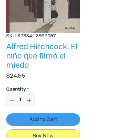
SKU: 9788412567397
Alfred Hitchcock. El
niño que filmó el
miedo
Price
$24.95
Quantity
*
Add to Cart
Buy Now